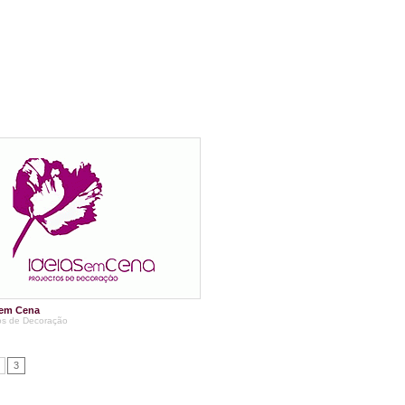
 em Cena
os de Decoração
3