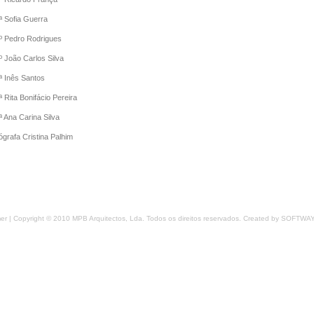
ª Sofia Guerra
º Pedro Rodrigues
º João Carlos Silva
ª Inês Santos
ª Rita Bonifácio Pereira
ª Ana Carina Silva
ógrafa Cristina Palhim
mer
| Copyright © 2010 MPB Arquitectos, Lda. Todos os direitos reservados. Created by
SOFTWA