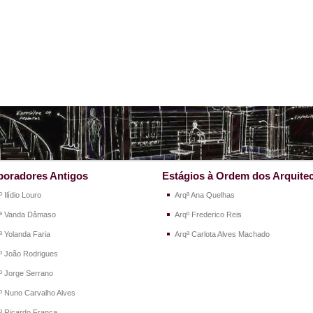
boradores Antigos
Estágios à Ordem dos Arquite
º Ilídio Louro
Arqª Ana Quelhas
ª Vanda Dâmaso
Arqº Frederico Reis
ª Yolanda Faria
Arqª Carlota Alves Machado
º João Rodrigues
º Jorge Serrano
º Nuno Carvalho Alves
º Ricardo França